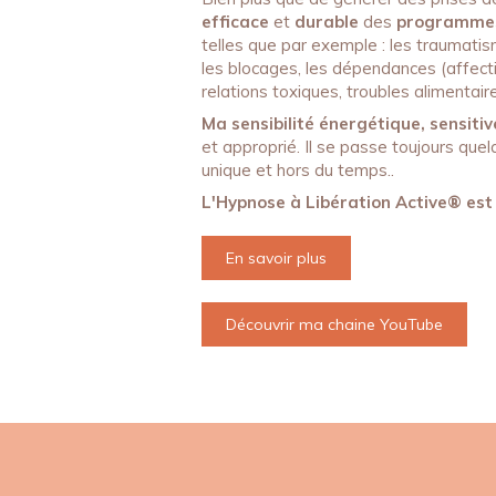
efficace
et
durable
des
programmes
telles que par exemple : les traumatis
les blocages, les dépendances (affectiv
relations toxiques, troubles alimentair
Ma sensibilité énergétique, sensitive
et approprié. Il se passe toujours qu
unique et hors du temps..
L'Hypnose à Libération Active® est
En savoir plus
Découvrir ma chaine YouTube