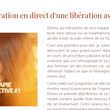
tion en direct d'une libération a
Emma, qui fait partie de mon équipe
livrer sans détour sur un traumatisme
qu’elle a subi au sein même de sa fam
C’est une première pour elle. Je sal
découvert, le cœur grand ouvert dan
en cours de procédure judiciaire act
souhaite que son témoignage et sa g
des femmes (et des hommes car, oui, i
dénoncer l’abject et que ce témoigna
moins seul.
Cette vidéo est poignante car elle no
montre aussi la puissance de l’Hypno
Emma se pensait déjà libérée de ce su
rendre compte qu’elle était dans un é
de cet événement. Cette séance lui 
reconnecter pleinement émotionnellem