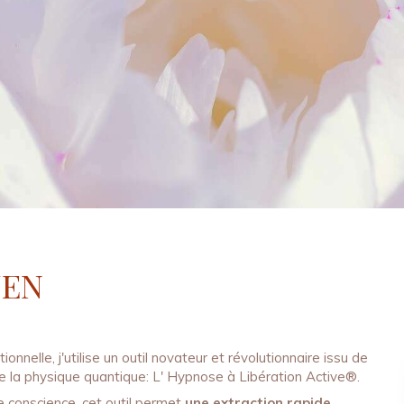
JEN
nnelle, j'utilise un outil novateur et révolutionnaire issu de
e la physique quantique: L' Hypnose à Libération Active®.
e conscience, cet outil permet
une extraction rapide
,