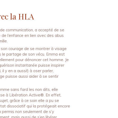
vec la HLA
 de communication, a accepté de se
 de l’enfance en lien avec des abus
ille.
ue son courage de se montrer à visage
s le partage de son vécu. Emma est
uellement pour dénoncer cet homme. Je
uérison instantanée puisse inspirer
l y en a aussi!) à oser parler,
ge puisse aussi aider à se sentir
mme sans fard les non dits, elle
se à Libération Active®. En effet,
jet, grâce à ce soin elle a pu se
tat dissociatif qui la protégeait encore
a permis non seulement de s’y
ent, mais aussi de s’en libérer