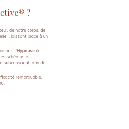
ctive® ?
ur, de notre corps, de
elle… laissant place à un
ie par L'
Hypnose à
 les schémas et
e subconscient, afin de
efficacité remarquable,
ui.